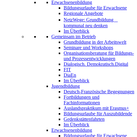
Erwachsenenbildung
Bildungsurlaube für Erwachsene
Regionale Angebote
NetzWege: Grundbildung
kommunal neu denken
Im Überblick
Gemeinsam im Betrieb
Grundbildung in der Arbeitswelt
Seminare und Workshops
Organisationsberatung für Bildungs-
und Prozessentwicklungen
Dialogisch. Demokratisch.Digital
FIT
DiaEn
Im Überblick
Jugendbildung
Deutsch-Französische Begegnungen
Fortbildungen und
Fachinformationen
Auslandspraktikum mit Erasmus+
Bildungsurlaube für Auszubildende
Gedenkstättenfahrten
Im Überblick
Erwachsenenbildung
Bildungsurlaube für Erwachsene