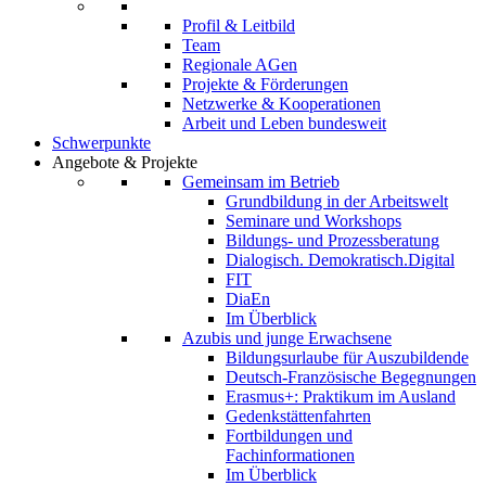
Profil & Leitbild
Team
Regionale AGen
Projekte & Förderungen
Netzwerke & Kooperationen
Arbeit und Leben bundesweit
Schwerpunkte
Angebote & Projekte
Gemeinsam im Betrieb
Grundbildung in der Arbeitswelt
Seminare und Workshops
Bildungs- und Prozessberatung
Dialogisch. Demokratisch.Digital
FIT
DiaEn
Im Überblick
Azubis und junge Erwachsene
Bildungsurlaube für Auszubildende
Deutsch-Französische Begegnungen
Erasmus+: Praktikum im Ausland
Gedenkstättenfahrten
Fortbildungen und
Fachinformationen
Im Überblick