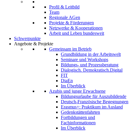
Profil & Leitbild
Team
Regionale AGen
Projekte & Förderungen
Netzwerke & Kooperationen
Arbeit und Leben bundesweit
Schwerpunkte
Angebote & Projekte
Gemeinsam im Betrieb
Grundbildung in der Arbeitswelt
Seminare und Workshops
Bildungs- und Prozessberatung
Dialogisch. Demokratisch.Digital
FIT
DiaEn
Im Überblick
Azubis und junge Erwachsene
Bildungsurlaube für Auszubildende
Deutsch-Französische Begegnungen
Erasmus+: Praktikum im Ausland
Gedenkstättenfahrten
Fortbildungen und
Fachinformationen
Im Überblick