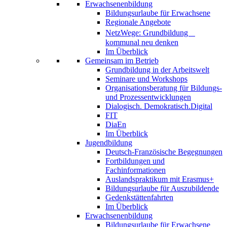
Erwachsenenbildung
Bildungsurlaube für Erwachsene
Regionale Angebote
NetzWege: Grundbildung
kommunal neu denken
Im Überblick
Gemeinsam im Betrieb
Grundbildung in der Arbeitswelt
Seminare und Workshops
Organisationsberatung für Bildungs-
und Prozessentwicklungen
Dialogisch. Demokratisch.Digital
FIT
DiaEn
Im Überblick
Jugendbildung
Deutsch-Französische Begegnungen
Fortbildungen und
Fachinformationen
Auslandspraktikum mit Erasmus+
Bildungsurlaube für Auszubildende
Gedenkstättenfahrten
Im Überblick
Erwachsenenbildung
Bildungsurlaube für Erwachsene