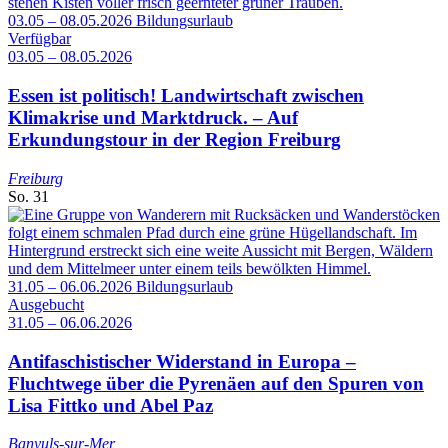
03.05 – 08.05.2026
Bildungsurlaub
Verfügbar
03.05 – 08.05.2026
Essen ist politisch! Landwirtschaft zwischen
Klimakrise und Marktdruck. – Auf
Erkundungstour in der Region Freiburg
Freiburg
So.
31
31.05 – 06.06.2026
Bildungsurlaub
Ausgebucht
31.05 – 06.06.2026
Antifaschistischer Widerstand in Europa –
Fluchtwege über die Pyrenäen auf den Spuren von
Lisa Fittko und Abel Paz
Banyuls-sur-Mer