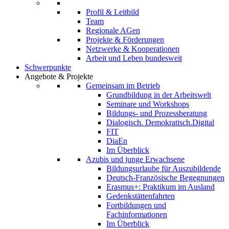
Profil & Leitbild
Team
Regionale AGen
Projekte & Förderungen
Netzwerke & Kooperationen
Arbeit und Leben bundesweit
Schwerpunkte
Angebote & Projekte
Gemeinsam im Betrieb
Grundbildung in der Arbeitswelt
Seminare und Workshops
Bildungs- und Prozessberatung
Dialogisch. Demokratisch.Digital
FIT
DiaEn
Im Überblick
Azubis und junge Erwachsene
Bildungsurlaube für Auszubildende
Deutsch-Französische Begegnungen
Erasmus+: Praktikum im Ausland
Gedenkstättenfahrten
Fortbildungen und
Fachinformationen
Im Überblick