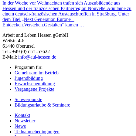
In der Woche vor Weihnachten trafen sich Auszubildende aus
Hessen und der französischen Partnerregion Nouvelle-Aquitaine zu
einem deutsch-französischen Austauschtreffen in Straßburg. Unter
dem Titel „Next Generation Europe –
Entdecken.Verstehen.Gestalten“ kamen …
Arbeit und Leben Hessen gGmbH
Weilstr. 4-6
61440 Oberursel
Tel.: +49 (0)6171-57622
E-Mail:
info@aul-hessen.de
Programm für:
Gemeinsam im Betrieb
Jugendbildung
Erwachsenenbildung
Vergangene Projekte
Schwerpunkte
Bildungsurlaube & Seminare
Kontakt
Newsletter
News
Teilnahmebedingungen