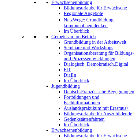
Erwachsenenbildung
Bildungsurlaube für Erwachsene
Regionale Angebote
NetzWege: Grundbildung
kommunal neu denken
Im Überblick
Gemeinsam im Betrieb
Grundbildung in der Arbeitswelt
Seminare und Workshops
Organisationsberatung für Bildungs-
und Prozessentwicklungen
Dialogisch. Demokratisch.Digital
FIT
DiaEn
Im Überblick
Jugendbildung
Deutsch-Französische Begegnungen
Fortbildungen und
Fachinformationen
Auslandspraktikum mit Erasmus+
Bildungsurlaube für Auszubildende
Gedenkstättenfahrten
Im Überblick
Erwachsenenbildung
Bildungsurlaube für Erwachsene