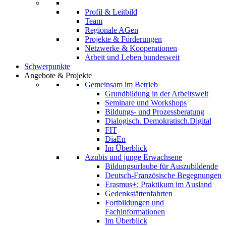
Profil & Leitbild
Team
Regionale AGen
Projekte & Förderungen
Netzwerke & Kooperationen
Arbeit und Leben bundesweit
Schwerpunkte
Angebote & Projekte
Gemeinsam im Betrieb
Grundbildung in der Arbeitswelt
Seminare und Workshops
Bildungs- und Prozessberatung
Dialogisch. Demokratisch.Digital
FIT
DiaEn
Im Überblick
Azubis und junge Erwachsene
Bildungsurlaube für Auszubildende
Deutsch-Französische Begegnungen
Erasmus+: Praktikum im Ausland
Gedenkstättenfahrten
Fortbildungen und
Fachinformationen
Im Überblick