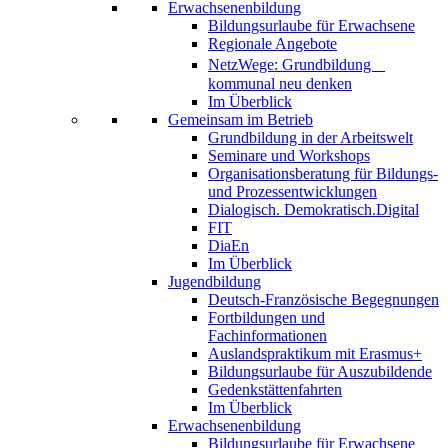
Erwachsenenbildung
Bildungsurlaube für Erwachsene
Regionale Angebote
NetzWege: Grundbildung
kommunal neu denken
Im Überblick
Gemeinsam im Betrieb
Grundbildung in der Arbeitswelt
Seminare und Workshops
Organisationsberatung für Bildungs-
und Prozessentwicklungen
Dialogisch. Demokratisch.Digital
FIT
DiaEn
Im Überblick
Jugendbildung
Deutsch-Französische Begegnungen
Fortbildungen und
Fachinformationen
Auslandspraktikum mit Erasmus+
Bildungsurlaube für Auszubildende
Gedenkstättenfahrten
Im Überblick
Erwachsenenbildung
Bildungsurlaube für Erwachsene