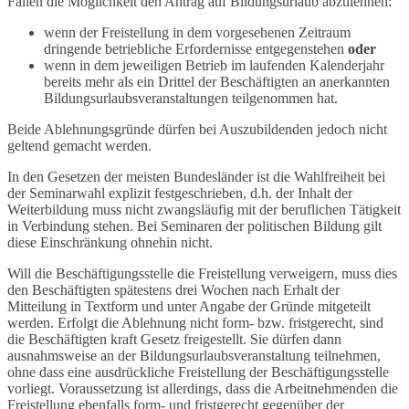
Fällen die Möglichkeit den Antrag auf Bildungsurlaub abzulehnen:
wenn der Freistellung in dem vorgesehenen Zeitraum
dringende betriebliche Erfordernisse entgegenstehen
oder
wenn in dem jeweiligen Betrieb im laufenden Kalenderjahr
bereits mehr als ein Drittel der Beschäftigten an anerkannten
Bildungsurlaubsveranstaltungen teilgenommen hat.
Beide Ablehnungsgründe dürfen bei Auszubildenden jedoch nicht
geltend gemacht werden.
In den Gesetzen der meisten Bundesländer ist die Wahlfreiheit bei
der Seminarwahl explizit festgeschrieben, d.h. der Inhalt der
Weiterbildung muss nicht zwangsläufig mit der beruflichen Tätigkeit
in Verbindung stehen. Bei Seminaren der politischen Bildung gilt
diese Einschränkung ohnehin nicht.
Will die Beschäftigungsstelle die Freistellung verweigern, muss dies
den Beschäftigten spätestens drei Wochen nach Erhalt der
Mitteilung in Textform und unter Angabe der Gründe mitgeteilt
werden. Erfolgt die Ablehnung nicht form- bzw. fristgerecht, sind
die Beschäftigten kraft Gesetz freigestellt. Sie dürfen dann
ausnahmsweise an der Bildungsurlaubsveranstaltung teilnehmen,
ohne dass eine ausdrückliche Freistellung der Beschäftigungsstelle
vorliegt. Voraussetzung ist allerdings, dass die Arbeitnehmenden die
Freistellung ebenfalls form- und fristgerecht gegenüber der