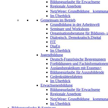
Bildungsurlaube für Erwachsene
Regionale Angebote
NetzWege: Grundbildung kommunal
Im Überblick
Gemeinsam im Betrieb
Grundbildung in der Arbeitswelt
Seminare und Workshops
Organisationsberatung für Bildungs-
Dialogisch. Demokratisch.Digital
FIT
DiaEn
Im Überblick
Jugendbildung
Deutsch-Französische Begegnungen
Fortbildungen und Fachinformationen
Auslandspraktikum mit Erasmus+
Bildungsurlaube für Auszubildende
Gedenkstättenfahrten
Im Überblick
Erwachsenenbildung
Bildungsurlaube für Erwachsene
Regionale Angebote
NetzWege: Grundbildung kommunal
Im Überblick
Bildungsurlaube & Seminare