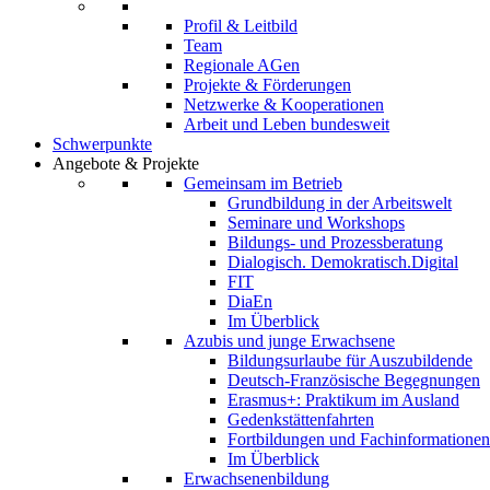
Profil & Leitbild
Team
Regionale AGen
Projekte & Förderungen
Netzwerke & Kooperationen
Arbeit und Leben bundesweit
Schwerpunkte
Angebote & Projekte
Gemeinsam im Betrieb
Grundbildung in der Arbeitswelt
Seminare und Workshops
Bildungs- und Prozessberatung
Dialogisch. Demokratisch.Digital
FIT
DiaEn
Im Überblick
Azubis und junge Erwachsene
Bildungsurlaube für Auszubildende
Deutsch-Französische Begegnungen
Erasmus+: Praktikum im Ausland
Gedenkstättenfahrten
Fortbildungen und Fachinformationen
Im Überblick
Erwachsenenbildung