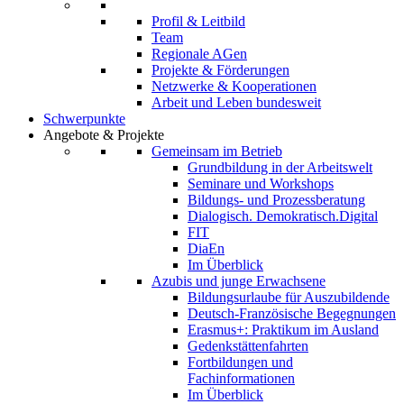
Profil & Leitbild
Team
Regionale AGen
Projekte & Förderungen
Netzwerke & Kooperationen
Arbeit und Leben bundesweit
Schwerpunkte
Angebote & Projekte
Gemeinsam im Betrieb
Grundbildung in der Arbeitswelt
Seminare und Workshops
Bildungs- und Prozessberatung
Dialogisch. Demokratisch.Digital
FIT
DiaEn
Im Überblick
Azubis und junge Erwachsene
Bildungsurlaube für Auszubildende
Deutsch-Französische Begegnungen
Erasmus+: Praktikum im Ausland
Gedenkstättenfahrten
Fortbildungen und
Fachinformationen
Im Überblick