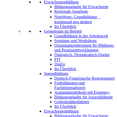
Erwachsenenbildung
Bildungsurlaube für Erwachsene
Regionale Angebote
NetzWege: Grundbildung
kommunal neu denken
Im Überblick
Gemeinsam im Betrieb
Grundbildung in der Arbeitswelt
Seminare und Workshops
Organisationsberatung für Bildungs-
und Prozessentwicklungen
Dialogisch. Demokratisch.Digital
FIT
DiaEn
Im Überblick
Jugendbildung
Deutsch-Französische Begegnungen
Fortbildungen und
Fachinformationen
Auslandspraktikum mit Erasmus+
Bildungsurlaube für Auszubildende
Gedenkstättenfahrten
Im Überblick
Erwachsenenbildung
Bildungsurlaube für Erwachsene