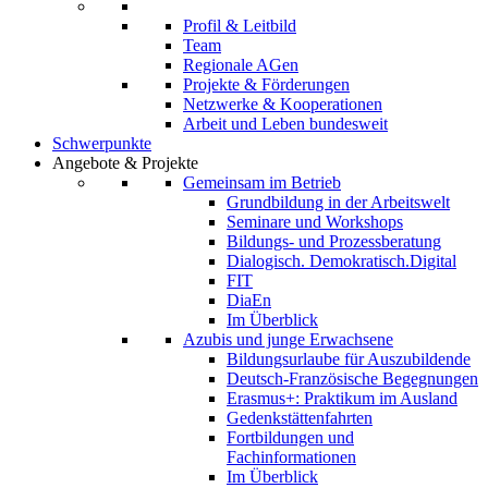
Profil & Leitbild
Team
Regionale AGen
Projekte & Förderungen
Netzwerke & Kooperationen
Arbeit und Leben bundesweit
Schwerpunkte
Angebote & Projekte
Gemeinsam im Betrieb
Grundbildung in der Arbeitswelt
Seminare und Workshops
Bildungs- und Prozessberatung
Dialogisch. Demokratisch.Digital
FIT
DiaEn
Im Überblick
Azubis und junge Erwachsene
Bildungsurlaube für Auszubildende
Deutsch-Französische Begegnungen
Erasmus+: Praktikum im Ausland
Gedenkstättenfahrten
Fortbildungen und
Fachinformationen
Im Überblick