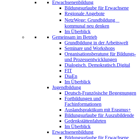
Erwachsenenbildung
Bildungsurlaube für Erwachsene
Regionale Angebote
NetzWege: Grundbildung
kommunal neu denken
Im Überblick
Gemeinsam im Betrieb
Grundbildung in der Arbeitswelt
Seminare und Workshops
Organisationsberatung für Bildungs-
und Prozessentwicklungen
Dialogisch. Demokratisch.Digital
FIT
DiaEn
Im Überblick
Jugendbildung
Deutsch-Französische Begegnungen
Fortbildungen und
Fachinformationen
Auslandspraktikum mit Erasmus+
Bildungsurlaube für Auszubildende
Gedenkstättenfahrten
Im Überblick
Erwachsenenbildung
Bildungsurlaube für Erwachsene