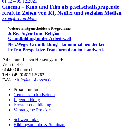
01.12 – 05.12.2025
Cinema – Kino und Film als gesellschaftsprägende
Kraft in Zeiten von KI, Netflix und sozialen Medien
Frankfurt am Main
1
Weitere maßgenscheiderte Programme
JuRe: Jugend und Religion
Grundbildung in der Arbeitswelt
NetzWege: Grundbildung kommunal neu denken
PeTra: Perspektive Transformation im Handwerk
Arbeit und Leben Hessen gGmbH
Weilstr. 4-6
61440 Oberursel
Tel.: +49 (0)6171-57622
E-Mail:
info@aul-hessen.de
Programm für:
Gemeinsam im Betrieb
Jugendbildung
Erwachsenenbildung
Vergangene Projekte
Schwerpunkte
Bildungsurlaube & Seminare