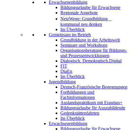
Erwachsenenbildung
Bildungsurlaube für Erwachsene
Regionale Angebote
NetzWege: Grundbildung
kommunal neu denken
Im Überblick
Gemeinsam im Betrieb
Grundbildung in der Arbeitswelt
Seminare und Workshops
Organisationsberatung für Bildungs-
und Prozessentwicklungen
Dialogisch. Demokratisch.Digital
FIT
DiaEn
Im Überblick
Jugendbildung
Deutsch-Französische Begegnungen
Fortbildungen und
Fachinformationen
Auslandspraktikum mit Erasmus+
Bildungsurlaube für Auszubildende
Gedenkstättenfahrten
Im Überblick
Erwachsenenbildung
Bildungsurlaube für Erwachsene