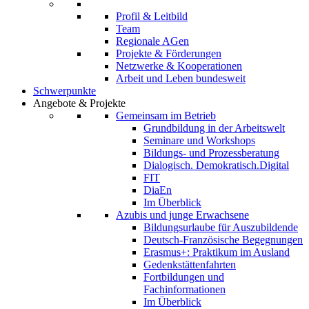
Profil & Leitbild
Team
Regionale AGen
Projekte & Förderungen
Netzwerke & Kooperationen
Arbeit und Leben bundesweit
Schwerpunkte
Angebote & Projekte
Gemeinsam im Betrieb
Grundbildung in der Arbeitswelt
Seminare und Workshops
Bildungs- und Prozessberatung
Dialogisch. Demokratisch.Digital
FIT
DiaEn
Im Überblick
Azubis und junge Erwachsene
Bildungsurlaube für Auszubildende
Deutsch-Französische Begegnungen
Erasmus+: Praktikum im Ausland
Gedenkstättenfahrten
Fortbildungen und
Fachinformationen
Im Überblick