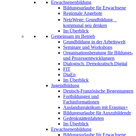
Erwachsenenbildung
Bildungsurlaube für Erwachsene
Regionale Angebote
NetzWege: Grundbildung
kommunal neu denken
Im Überblick
Gemeinsam im Betrieb
Grundbildung in der Arbeitswelt
Seminare und Workshops
Organisationsberatung für Bildungs-
und Prozessentwicklungen
Dialogisch. Demokratisch.Digital
FIT
DiaEn
Im Überblick
Jugendbildung
Deutsch-Französische Begegnungen
Fortbildungen und
Fachinformationen
Auslandspraktikum mit Erasmus+
Bildungsurlaube für Auszubildende
Gedenkstättenfahrten
Im Überblick
Erwachsenenbildung
Bildungsurlaube für Erwachsene