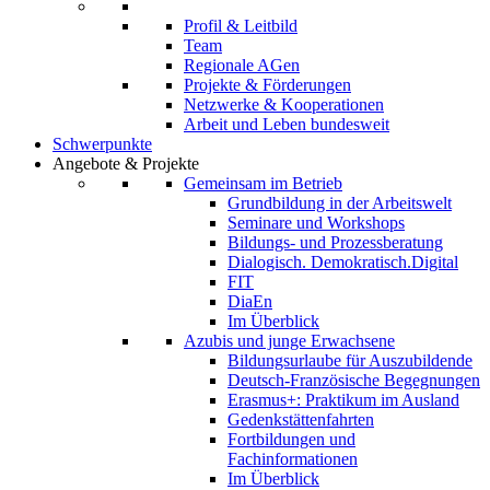
Profil & Leitbild
Team
Regionale AGen
Projekte & Förderungen
Netzwerke & Kooperationen
Arbeit und Leben bundesweit
Schwerpunkte
Angebote & Projekte
Gemeinsam im Betrieb
Grundbildung in der Arbeitswelt
Seminare und Workshops
Bildungs- und Prozessberatung
Dialogisch. Demokratisch.Digital
FIT
DiaEn
Im Überblick
Azubis und junge Erwachsene
Bildungsurlaube für Auszubildende
Deutsch-Französische Begegnungen
Erasmus+: Praktikum im Ausland
Gedenkstättenfahrten
Fortbildungen und
Fachinformationen
Im Überblick