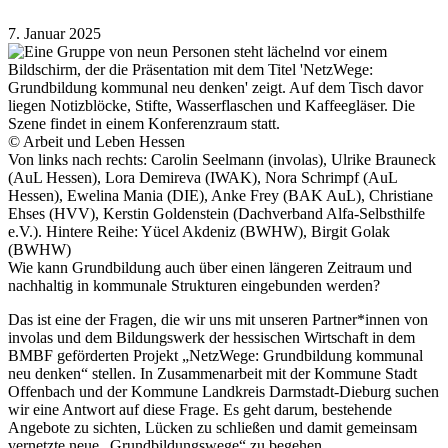
7. Januar 2025
© Arbeit und Leben Hessen
Von links nach rechts: Carolin Seelmann (involas), Ulrike Brauneck
(AuL Hessen), Lora Demireva (IWAK), Nora Schrimpf (AuL
Hessen), Ewelina Mania (DIE), Anke Frey (BAK AuL), Christiane
Ehses (HVV), Kerstin Goldenstein (Dachverband Alfa-Selbsthilfe
e.V.). Hintere Reihe: Yücel Akdeniz (BWHW), Birgit Golak
(BWHW)
Wie kann Grundbildung auch über einen längeren Zeitraum und
nachhaltig in kommunale Strukturen eingebunden werden?
Das ist eine der Fragen, die wir uns mit unseren Partner*innen von
involas und dem Bildungswerk der hessischen Wirtschaft in dem
BMBF geförderten Projekt „NetzWege: Grundbildung kommunal
neu denken“ stellen. In Zusammenarbeit mit der Kommune Stadt
Offenbach und der Kommune Landkreis Darmstadt-Dieburg suchen
wir eine Antwort auf diese Frage. Es geht darum, bestehende
Angebote zu sichten, Lücken zu schließen und damit gemeinsam
vernetzte neue „Grundbildungswege“ zu begehen.