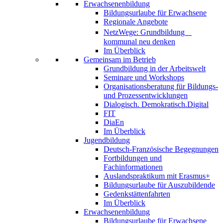
Erwachsenenbildung
Bildungsurlaube für Erwachsene
Regionale Angebote
NetzWege: Grundbildung
kommunal neu denken
Im Überblick
Gemeinsam im Betrieb
Grundbildung in der Arbeitswelt
Seminare und Workshops
Organisationsberatung für Bildungs-
und Prozessentwicklungen
Dialogisch. Demokratisch.Digital
FIT
DiaEn
Im Überblick
Jugendbildung
Deutsch-Französische Begegnungen
Fortbildungen und
Fachinformationen
Auslandspraktikum mit Erasmus+
Bildungsurlaube für Auszubildende
Gedenkstättenfahrten
Im Überblick
Erwachsenenbildung
Bildungsurlaube für Erwachsene