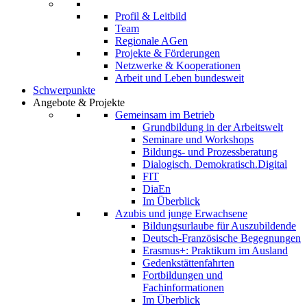
Profil & Leitbild
Team
Regionale AGen
Projekte & Förderungen
Netzwerke & Kooperationen
Arbeit und Leben bundesweit
Schwerpunkte
Angebote & Projekte
Gemeinsam im Betrieb
Grundbildung in der Arbeitswelt
Seminare und Workshops
Bildungs- und Prozessberatung
Dialogisch. Demokratisch.Digital
FIT
DiaEn
Im Überblick
Azubis und junge Erwachsene
Bildungsurlaube für Auszubildende
Deutsch-Französische Begegnungen
Erasmus+: Praktikum im Ausland
Gedenkstättenfahrten
Fortbildungen und
Fachinformationen
Im Überblick