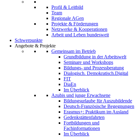
Profil & Leitbild
Team
Regionale AGen
Projekte & Förderungen
Netzwerke & Kooperationen
Arbeit und Leben bundesweit
Schwerpunkte
Angebote & Projekte
Gemeinsam im Betrieb
Grundbildung in der Arbeitswelt
Seminare und Workshops
Bildungs- und Prozessberatung
Dialogisch. Demokratisch.Digital
FIT
DiaEn
Im Überblick
Azubis und junge Erwachsene
Bildungsurlaube für Auszubildende
Deutsch-Französische Begegnungen
Erasmus+: Praktikum im Ausland
Gedenkstättenfahrten
Fortbildungen und
Fachinformationen
Im Überblick