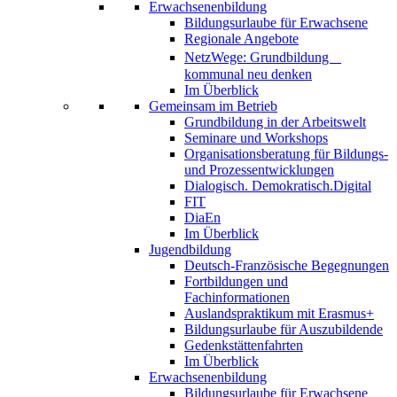
Erwachsenenbildung
Bildungsurlaube für Erwachsene
Regionale Angebote
NetzWege: Grundbildung
kommunal neu denken
Im Überblick
Gemeinsam im Betrieb
Grundbildung in der Arbeitswelt
Seminare und Workshops
Organisationsberatung für Bildungs-
und Prozessentwicklungen
Dialogisch. Demokratisch.Digital
FIT
DiaEn
Im Überblick
Jugendbildung
Deutsch-Französische Begegnungen
Fortbildungen und
Fachinformationen
Auslandspraktikum mit Erasmus+
Bildungsurlaube für Auszubildende
Gedenkstättenfahrten
Im Überblick
Erwachsenenbildung
Bildungsurlaube für Erwachsene