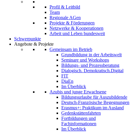
Profil & Leitbild
Team
Regionale AGen
Projekte & Förderungen
Netzwerke & Kooperationen
Arbeit und Leben bundesweit
Schwerpunkte
Angebote & Projekte
Gemeinsam im Betrieb
Grundbildung in der Arbeitswelt
Seminare und Workshops
Bildungs- und Prozessberatung
Dialogisch. Demokratisch.Digital
FIT
DiaEn
Im Überblick
Azubis und junge Erwachsene
Bildungsurlaube für Auszubildende
Deutsch-Französische Begegnungen
Erasmus+: Praktikum im Ausland
Gedenkstättenfahrten
Fortbildungen und
Fachinformationen
Im Überblick