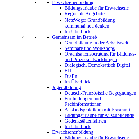
Erwachsenenbildung
Bildungsurlaube für Erwachsene
Regionale Angebote
NetzWege: Grundbildung
kommunal neu denken
Im Überblick
Gemeinsam im Betrieb
Grundbildung in der Arbeitswelt
Seminare und Workshops
Organisationsberatung für Bildungs-
und Prozessentwicklungen
Dialogisch. Demokratisch.Digital
FIT
DiaEn
Im Überblick
Jugendbildung
Deutsch-Französische Begegnungen
Fortbildungen und
Fachinformationen
Auslandspraktikum mit Erasmus+
Bildungsurlaube für Auszubildende
Gedenkstättenfahrten
Im Überblick
Erwachsenenbildung
Bildungsurlaube für Erwachsene