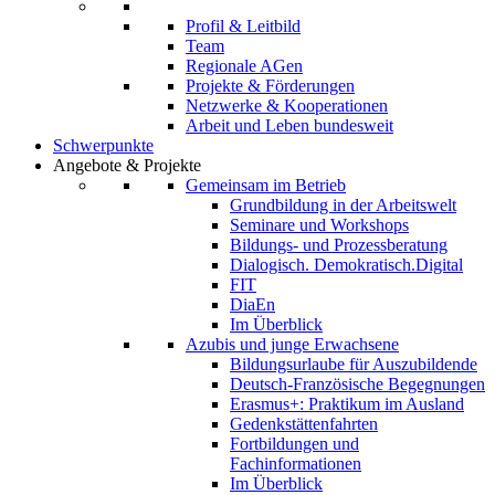
Profil & Leitbild
Team
Regionale AGen
Projekte & Förderungen
Netzwerke & Kooperationen
Arbeit und Leben bundesweit
Schwerpunkte
Angebote & Projekte
Gemeinsam im Betrieb
Grundbildung in der Arbeitswelt
Seminare und Workshops
Bildungs- und Prozessberatung
Dialogisch. Demokratisch.Digital
FIT
DiaEn
Im Überblick
Azubis und junge Erwachsene
Bildungsurlaube für Auszubildende
Deutsch-Französische Begegnungen
Erasmus+: Praktikum im Ausland
Gedenkstättenfahrten
Fortbildungen und
Fachinformationen
Im Überblick