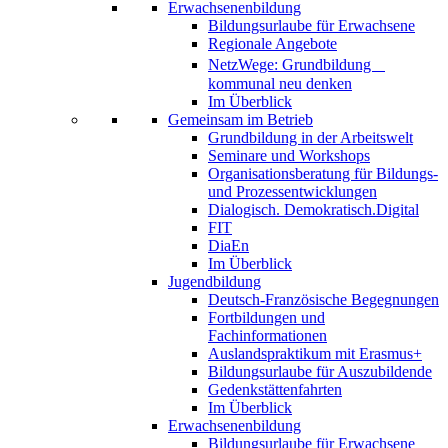
Erwachsenenbildung
Bildungsurlaube für Erwachsene
Regionale Angebote
NetzWege: Grundbildung
kommunal neu denken
Im Überblick
Gemeinsam im Betrieb
Grundbildung in der Arbeitswelt
Seminare und Workshops
Organisationsberatung für Bildungs-
und Prozessentwicklungen
Dialogisch. Demokratisch.Digital
FIT
DiaEn
Im Überblick
Jugendbildung
Deutsch-Französische Begegnungen
Fortbildungen und
Fachinformationen
Auslandspraktikum mit Erasmus+
Bildungsurlaube für Auszubildende
Gedenkstättenfahrten
Im Überblick
Erwachsenenbildung
Bildungsurlaube für Erwachsene