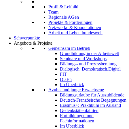
Profil & Leitbild
Team
Regionale AGen
Projekte & Förderungen
Netzwerke & Kooperationen
Arbeit und Leben bundesweit
Schwerpunkte
Angebote & Projekte
Gemeinsam im Betrieb
Grundbildung in der Arbeitswelt
Seminare und Workshops
Bildungs- und Prozessberatung
Dialogisch. Demokratisch.Digital
FIT
DiaEn
Im Überblick
Azubis und junge Erwachsene
Bildungsurlaube für Auszubildende
Deutsch-Französische Begegnungen
Erasmus+: Praktikum im Ausland
Gedenkstättenfahrten
Fortbildungen und
Fachinformationen
Im Überblick