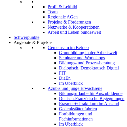
Profil & Leitbild
Team
Regionale AGen
Projekte & Förderungen
Netzwerke & Kooperationen
Arbeit und Leben bundesweit
Schwerpunkte
Angebote & Projekte
Gemeinsam im Betrieb
Grundbildung in der Arbeitswelt
Seminare und Workshops
Bildungs- und Prozessberatung
Dialogisch. Demokratisch.Digital
FIT
DiaEn
Im Überblick
Azubis und junge Erwachsene
Bildungsurlaube für Auszubildende
Deutsch-Französische Begegnungen
Erasmus+: Praktikum im Ausland
Gedenkstättenfahrten
Fortbildungen und
Fachinformationen
Im Überblick