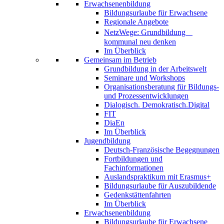
Erwachsenenbildung
Bildungsurlaube für Erwachsene
Regionale Angebote
NetzWege: Grundbildung
kommunal neu denken
Im Überblick
Gemeinsam im Betrieb
Grundbildung in der Arbeitswelt
Seminare und Workshops
Organisationsberatung für Bildungs-
und Prozessentwicklungen
Dialogisch. Demokratisch.Digital
FIT
DiaEn
Im Überblick
Jugendbildung
Deutsch-Französische Begegnungen
Fortbildungen und
Fachinformationen
Auslandspraktikum mit Erasmus+
Bildungsurlaube für Auszubildende
Gedenkstättenfahrten
Im Überblick
Erwachsenenbildung
Bildungsurlaube für Erwachsene