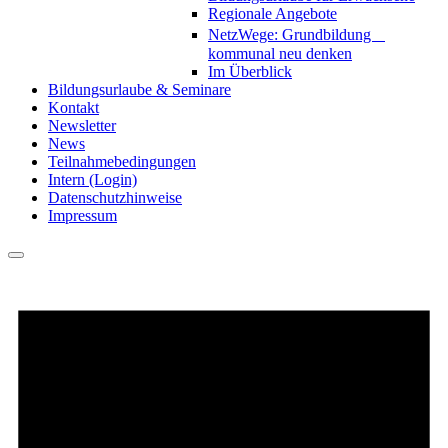
Regionale Angebote
NetzWege: Grundbildung
kommunal neu denken
Im Überblick
Bildungsurlaube & Seminare
Kontakt
Newsletter
News
Teilnahmebedingungen
Intern (Login)
Datenschutzhinweise
Impressum