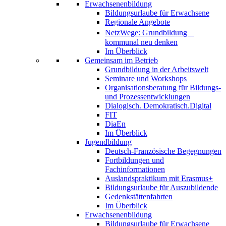
Erwachsenenbildung
Bildungsurlaube für Erwachsene
Regionale Angebote
NetzWege: Grundbildung
kommunal neu denken
Im Überblick
Gemeinsam im Betrieb
Grundbildung in der Arbeitswelt
Seminare und Workshops
Organisationsberatung für Bildungs-
und Prozessentwicklungen
Dialogisch. Demokratisch.Digital
FIT
DiaEn
Im Überblick
Jugendbildung
Deutsch-Französische Begegnungen
Fortbildungen und
Fachinformationen
Auslandspraktikum mit Erasmus+
Bildungsurlaube für Auszubildende
Gedenkstättenfahrten
Im Überblick
Erwachsenenbildung
Bildungsurlaube für Erwachsene