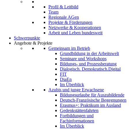
Profil & Leitbild
Team
Regionale AGen
Projekte & Förderungen
Netzwerke & Kooperationen
Arbeit und Leben bundesweit
Schwerpunkte
Angebote & Projekte
Gemeinsam im Betrieb
Grundbildung in der Arbeitswelt
Seminare und Workshops
Bildungs- und Prozessberatung
Dialogisch. Demokratisch.Digital
FIT
DiaEn
Im Überblick
Azubis und junge Erwachsene
Bildungsurlaube für Auszubildende
Deutsch-Französische Begegnungen
Erasmus+: Praktikum im Ausland
Gedenkstättenfahrten
Fortbildungen und
Fachinformationen
Im Überblick