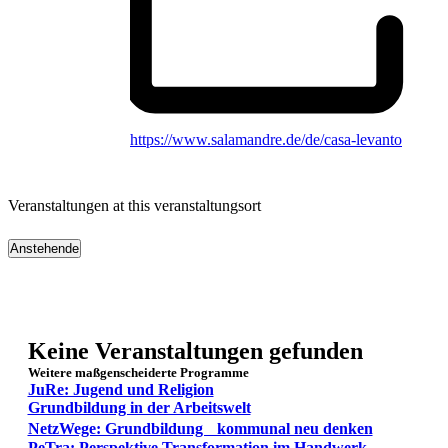
Website
https://www.salamandre.de/de/casa-levanto
Veranstaltungen at this veranstaltungsort
Anstehende
Datum
wählen.
Keine Veranstaltungen gefunden
Weitere maßgenscheiderte Programme
JuRe: Jugend und Religion
Grundbildung in der Arbeitswelt
NetzWege: Grundbildung kommunal neu denken
PeTra: Perspektive Transformation im Handwerk