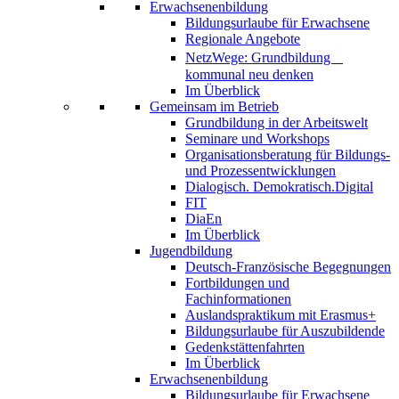
Erwachsenenbildung
Bildungsurlaube für Erwachsene
Regionale Angebote
NetzWege: Grundbildung
kommunal neu denken
Im Überblick
Gemeinsam im Betrieb
Grundbildung in der Arbeitswelt
Seminare und Workshops
Organisationsberatung für Bildungs-
und Prozessentwicklungen
Dialogisch. Demokratisch.Digital
FIT
DiaEn
Im Überblick
Jugendbildung
Deutsch-Französische Begegnungen
Fortbildungen und
Fachinformationen
Auslandspraktikum mit Erasmus+
Bildungsurlaube für Auszubildende
Gedenkstättenfahrten
Im Überblick
Erwachsenenbildung
Bildungsurlaube für Erwachsene