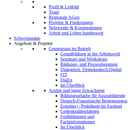
Profil & Leitbild
Team
Regionale AGen
Projekte & Förderungen
Netzwerke & Kooperationen
Arbeit und Leben bundesweit
Schwerpunkte
Angebote & Projekte
Gemeinsam im Betrieb
Grundbildung in der Arbeitswelt
Seminare und Workshops
Bildungs- und Prozessberatung
Dialogisch. Demokratisch.Digital
FIT
DiaEn
Im Überblick
Azubis und junge Erwachsene
Bildungsurlaube für Auszubildende
Deutsch-Französische Begegnungen
Erasmus+: Praktikum im Ausland
Gedenkstättenfahrten
Fortbildungen und
Fachinformationen
Im Überblick