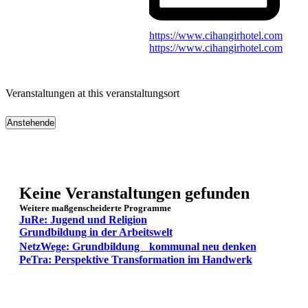
Website
https://www.cihangirhotel.com
https://www.cihangirhotel.com
Veranstaltungen at this veranstaltungsort
Anstehende
Datum
wählen.
Keine Veranstaltungen gefunden
Weitere maßgenscheiderte Programme
JuRe: Jugend und Religion
Grundbildung in der Arbeitswelt
NetzWege: Grundbildung kommunal neu denken
PeTra: Perspektive Transformation im Handwerk