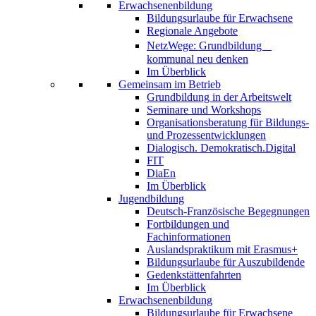
Erwachsenenbildung
Bildungsurlaube für Erwachsene
Regionale Angebote
NetzWege: Grundbildung
kommunal neu denken
Im Überblick
Gemeinsam im Betrieb
Grundbildung in der Arbeitswelt
Seminare und Workshops
Organisationsberatung für Bildungs-
und Prozessentwicklungen
Dialogisch. Demokratisch.Digital
FIT
DiaEn
Im Überblick
Jugendbildung
Deutsch-Französische Begegnungen
Fortbildungen und
Fachinformationen
Auslandspraktikum mit Erasmus+
Bildungsurlaube für Auszubildende
Gedenkstättenfahrten
Im Überblick
Erwachsenenbildung
Bildungsurlaube für Erwachsene