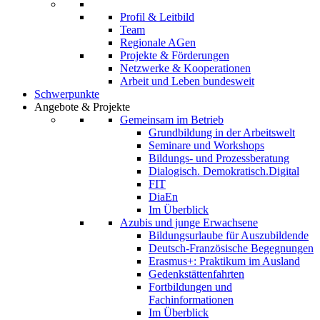
Profil & Leitbild
Team
Regionale AGen
Projekte & Förderungen
Netzwerke & Kooperationen
Arbeit und Leben bundesweit
Schwerpunkte
Angebote & Projekte
Gemeinsam im Betrieb
Grundbildung in der Arbeitswelt
Seminare und Workshops
Bildungs- und Prozessberatung
Dialogisch. Demokratisch.Digital
FIT
DiaEn
Im Überblick
Azubis und junge Erwachsene
Bildungsurlaube für Auszubildende
Deutsch-Französische Begegnungen
Erasmus+: Praktikum im Ausland
Gedenkstättenfahrten
Fortbildungen und
Fachinformationen
Im Überblick